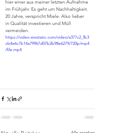
hier einer aus meiner letzten Aufnahme 
im Frühjahr. Es geht um Nachhaltigkeit. 
20 Jahre, verspricht Miele. Also lieber 
in Qualität investieren und Müll 
vermeiden.
https://video.wixstatic.com/video/a377c2_fb3
cb4e6c7b14a79967d07b2b98e6279/720p/mp4
/file.mp4
Alle ansehen